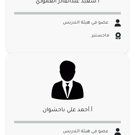
أ.سعيد عبدالقادر العمودي
عضو في هيئة التدريس
ماجستير
أ.أحمد علي باحشوان
عضو في هيئة التدريس