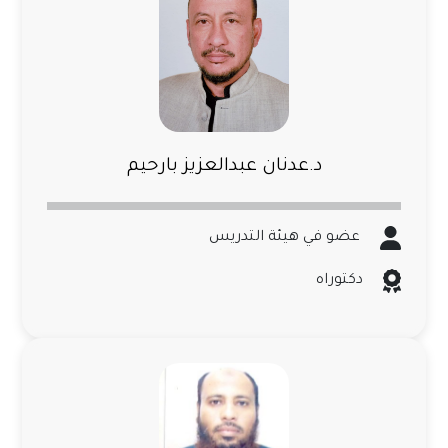
د.عدنان عبدالعزيز بارحيم
عضو في هيئة التدريس
دكتوراه