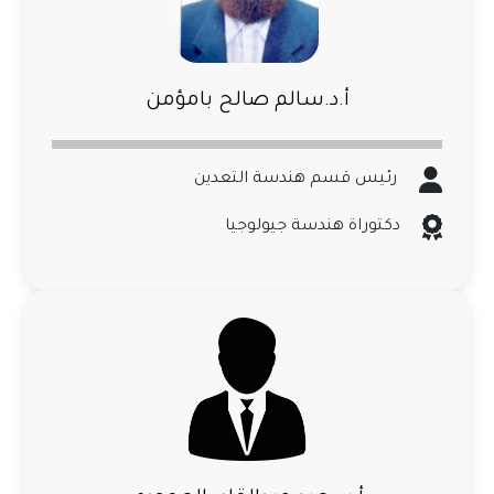
أ.د.سالم صالح بامؤمن
رئيس قسم هندسة التعدين
دكتوراة هندسة جيولوجيا