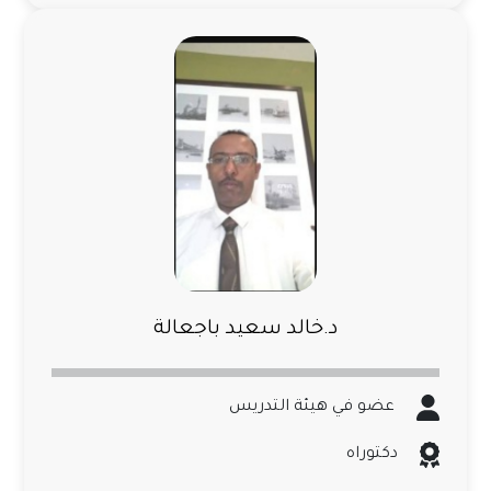
د.خالد سعيد باجعالة
عضو في هيئة التدريس
دكتوراه