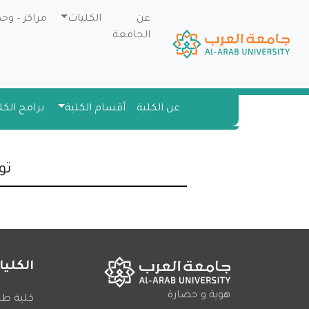
عن
الكليات
مراكز – وح
الجامعة
عن الكلية
أقسام الكلية
برامج الكل
تو
الكليا
هوية و حضارة
كلية طب