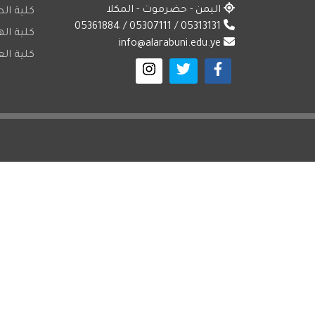
اليمن - حضرموت - المكلا
كلية ال
05313131 / 05307111 / 05361884
كلية ال
info@alarabuni.edu.ye
كلية الع