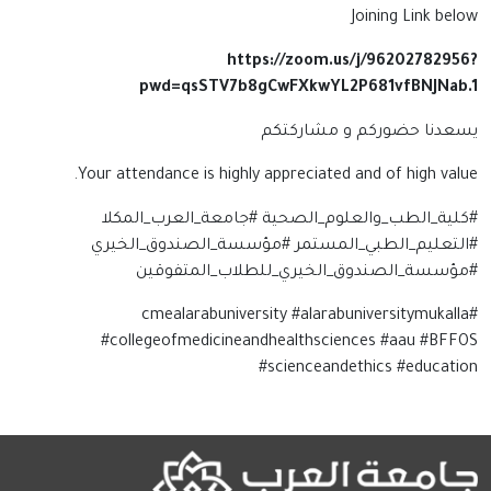
Joining Link below
https://zoom.us/j/96202782956?
pwd=qsSTV7b8gCwFXkwYL2P681vfBNJNab.1
يسعدنا حضوركم و مشاركتكم
Your attendance is highly appreciated and of high value.
#كلية_الطب_والعلوم_الصحية #جامعة_العرب_المكلا
#التعليم_الطبي_المستمر #مؤسسة_الصندوق_الخيري
#مؤسسة_الصندوق_الخيري_للطلاب_المتفوقين
#cmealarabuniversity #alarabuniversitymukalla
#collegeofmedicineandhealthsciences #aau #BFFOS
#scienceandethics #education