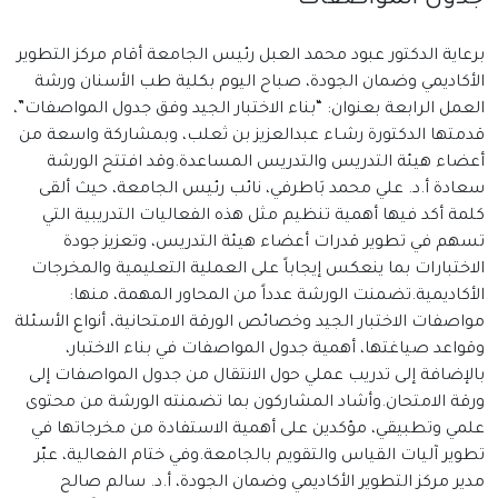
برعاية الدكتور عبود محمد العبل رئيس الجامعة أقام مركز التطوير
الأكاديمي وضمان الجودة، صباح اليوم بكلية طب الأسنان ورشة
العمل الرابعة بعنوان: “بناء الاختبار الجيد وفق جدول المواصفات”،
قدمتها الدكتورة رشـاء عبدالعزيز بن ثعلب، وبمشاركة واسعة من
أعضاء هيئة التدريس والتدريس المساعدة.وقد افتتح الورشة
سعادة أ.د. علي محمد بَاطرفي، نائب رئيس الجامعة، حيث ألقى
كلمة أكد فيها أهمية تنظيم مثل هذه الفعاليات التدريبية التي
تسهم في تطوير قدرات أعضاء هيئة التدريس، وتعزيز جودة
الاختبارات بما ينعكس إيجاباً على العملية التعليمية والمخرجات
الأكاديمية.تضمنت الورشة عدداً من المحاور المهمة، منها:
مواصفات الاختبار الجيد وخصائص الورقة الامتحانية، أنواع الأسئلة
وقواعد صياغتها، أهمية جدول المواصفات في بناء الاختبار،
بالإضافة إلى تدريب عملي حول الانتقال من جدول المواصفات إلى
ورقة الامتحان.وأشاد المشاركون بما تضمنته الورشة من محتوى
علمي وتطبيقي، مؤكدين على أهمية الاستفادة من مخرجاتها في
تطوير آليات القياس والتقويم بالجامعة.وفي ختام الفعالية، عبّر
مدير مركز التطوير الأكاديمي وضمان الجودة، أ.د. سالم صالح